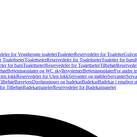
deler for Vegghengte toaletter
Toaletter
Reservedeler for Toaletter
Gulvst
 Toalettseter
Toalettseter
Reservedeler for Toalettseter
Toaletter for barn
R
eter for barn
Toalettseter
Reservedeler for Toalettseter
Tilbehør
Reservedel
ehør
Betjeningsplater og WC skyllesystemer
Betjeningsplater
For andre i
ten lokk
Reservedeler for Uten lokk
Servanter og møbler
Servanter
Serva
Tilbehør
Bærejern
Dusjløsninger og badekar
Badekar
Badekar i emaljert st
for Tilbehør
Badekarpaneler
Reservedeler for Badekarpaneler