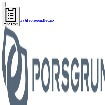
Gå til porsgrundbad.no
Mine lister