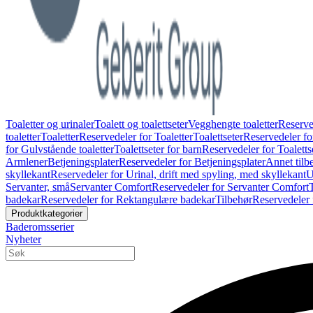
Toaletter og urinaler
Toalett og toalettseter
Vegghengte toaletter
Reserve
toaletter
Toaletter
Reservedeler for Toaletter
Toalettseter
Reservedeler for
for Gulvstående toaletter
Toalettseter for barn
Reservedeler for Toaletts
Armlener
Betjeningsplater
Reservedeler for Betjeningsplater
Annet tilb
skyllekant
Reservedeler for Urinal, drift med spyling, med skyllekant
U
Servanter, små
Servanter Comfort
Reservedeler for Servanter Comfort
badekar
Reservedeler for Rektangulære badekar
Tilbehør
Reservedeler 
Produktkategorier
Baderomsserier
Nyheter