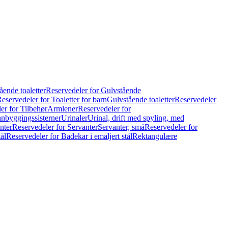
ående toaletter
Reservedeler for Gulvstående
eservedeler for Toaletter for barn
Gulvstående toaletter
Reservedeler
er for Tilbehør
Armlener
Reservedeler for
nnbyggingssisterner
Urinaler
Urinal, drift med spyling, med
nter
Reservedeler for Servanter
Servanter, små
Reservedeler for
ål
Reservedeler for Badekar i emaljert stål
Rektangulære