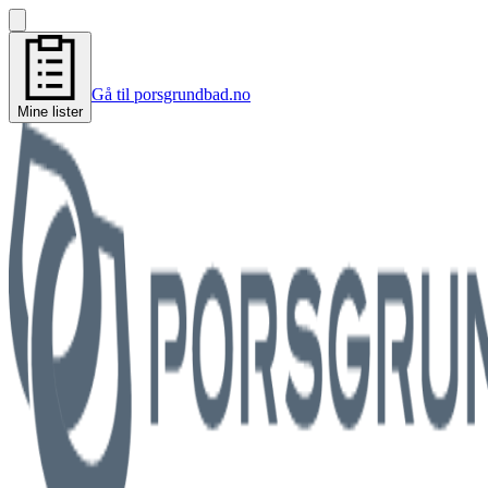
Gå til porsgrundbad.no
Mine lister