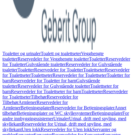
Toaletter og urinaler
Toalett og toalettseter
Vegghengte
toaletter
Reservedeler for Vegghengte toaletter
Toaletter
Reservedeler
for Toaletter
Gulvstående toaletter
Reservedeler for Gulvstående
toaletter
Toaletter
Reservedeler for Toaletter
Toalettseter
Reservedeler
for Toalettseter
Toalettseter
Reservedeler for Toalettseter
Toaletter for
barn
Reservedeler for Toaletter for barn
Gulvstående
toaletter
Reservedeler for Gulvstående toaletter
Toalettseter for
barn
Reservedeler for Toalettseter for barn
Toalettseter
Reservedeler
for Toalettseter
Tilbehør
Reservedeler for
Tilbehør
Armlener
Reservedeler for
Armlener
Betjeningsplater
Reservedeler for Betjeningsplater
Annet
tilbehør
Betjeningsplater og WC skyllesystemer
Betjeningsplater
For
andre innbyggingssisterner
Urinaler
Urinal, drift med spyling, med
skyllekant
Reservedeler for Urinal, drift med spyling, med
skyllekant
Uten lokk
Reservedeler for Uten lokk
Servanter og
møbler
Servanter
Servanter
Reservedeler for Servanter
Servanter,