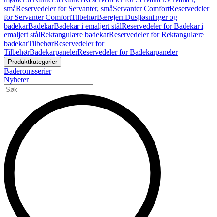
små
Reservedeler for Servanter, små
Servanter Comfort
Reservedeler
for Servanter Comfort
Tilbehør
Bærejern
Dusjløsninger og
badekar
Badekar
Badekar i emaljert stål
Reservedeler for Badekar i
emaljert stål
Rektangulære badekar
Reservedeler for Rektangulære
badekar
Tilbehør
Reservedeler for
Tilbehør
Badekarpaneler
Reservedeler for Badekarpaneler
Produktkategorier
Baderomsserier
Nyheter