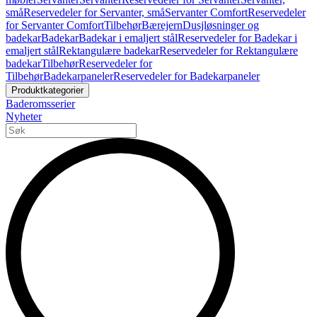
små
Reservedeler for Servanter, små
Servanter Comfort
Reservedeler
for Servanter Comfort
Tilbehør
Bærejern
Dusjløsninger og
badekar
Badekar
Badekar i emaljert stål
Reservedeler for Badekar i
emaljert stål
Rektangulære badekar
Reservedeler for Rektangulære
badekar
Tilbehør
Reservedeler for
Tilbehør
Badekarpaneler
Reservedeler for Badekarpaneler
Produktkategorier
Baderomsserier
Nyheter