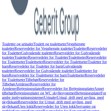
Toaletter og urinaler
Toalett og toalettseter
Vegghengte
toaletter
Reservedeler for Vegghengte toaletter
Toaletter
Reservedeler
for Toaletter
Gulvstående toaletter
Reservedeler for Gulvstående
toaletter
Toaletter
Reservedeler for Toaletter
Toalettseter
Reservedeler
for Toalettseter
Toalettseter
Reservedeler for Toalettseter
Toaletter for
barn
Reservedeler for Toaletter for barn
Gulvstående
toaletter
Reservedeler for Gulvstående toaletter
Toalettseter for
barn
Reservedeler for Toalettseter for barn
Toalettseter
Reservedeler
for Toalettseter
Tilbehør
Reservedeler for
Tilbehør
Armlener
Reservedeler for
Armlener
Betjeningsplater
Reservedeler for Betjeningsplater
Annet
tilbehør
Betjeningsplater og WC skyllesystemer
Betjeningsplater
For
andre innbyggingssisterner
Urinaler
Urinal, drift med spyling, med
skyllekant
Reservedeler for Urinal, drift med spyling, med
skyllekant
Uten lokk
Reservedeler for Uten lokk
Servanter og
møbler
Servanter
Servanter
Reservedeler for Servanter
Servanter,