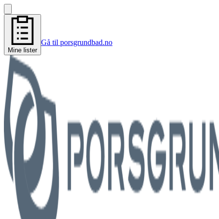
Gå til porsgrundbad.no
Mine lister