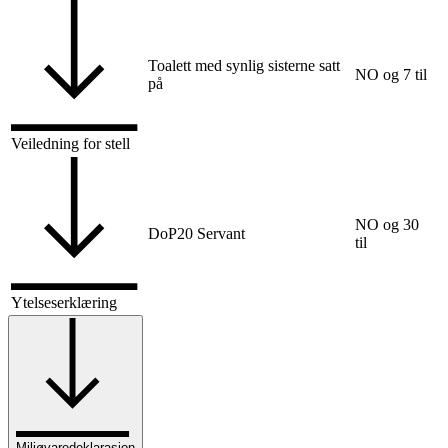
Toalett med synlig sisterne satt
NO og 7 til
på
Veiledning for stell
NO og 30
DoP20 Servant
til
Ytelseserklæring
Miljøvaredeklarasjon