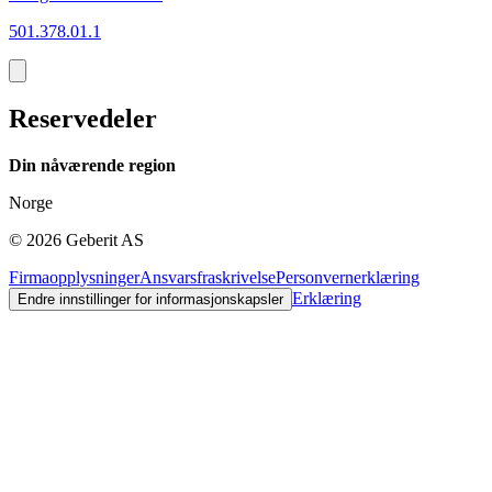
501.378.01.1
2
Reservedeler
Din nåværende region
Norge
©
2026
Geberit AS
Firmaopplysninger
Ansvarsfraskrivelse
Personvernerklæring
Erklæring
Endre innstillinger for informasjonskapsler