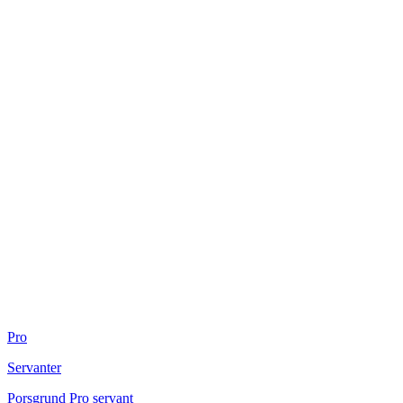
Pro
Servanter
S
Porsgrund Pro servant
P