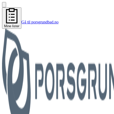
Gå til porsgrundbad.no
Mine lister