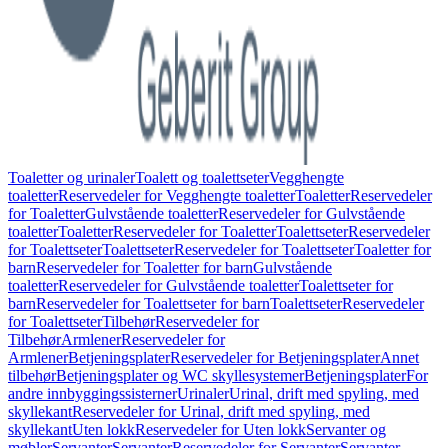
Toaletter og urinaler
Toalett og toalettseter
Vegghengte
toaletter
Reservedeler for Vegghengte toaletter
Toaletter
Reservedeler
for Toaletter
Gulvstående toaletter
Reservedeler for Gulvstående
toaletter
Toaletter
Reservedeler for Toaletter
Toalettseter
Reservedeler
for Toalettseter
Toalettseter
Reservedeler for Toalettseter
Toaletter for
barn
Reservedeler for Toaletter for barn
Gulvstående
toaletter
Reservedeler for Gulvstående toaletter
Toalettseter for
barn
Reservedeler for Toalettseter for barn
Toalettseter
Reservedeler
for Toalettseter
Tilbehør
Reservedeler for
Tilbehør
Armlener
Reservedeler for
Armlener
Betjeningsplater
Reservedeler for Betjeningsplater
Annet
tilbehør
Betjeningsplater og WC skyllesystemer
Betjeningsplater
For
andre innbyggingssisterner
Urinaler
Urinal, drift med spyling, med
skyllekant
Reservedeler for Urinal, drift med spyling, med
skyllekant
Uten lokk
Reservedeler for Uten lokk
Servanter og
møbler
Servanter
Servanter
Reservedeler for Servanter
Servanter,