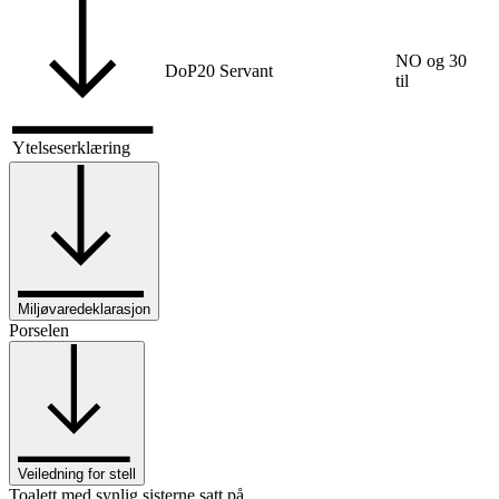
NO og 30
DoP20 Servant
til
Ytelseserklæring
Miljøvaredeklarasjon
Porselen
Veiledning for stell
Toalett med synlig sisterne satt på