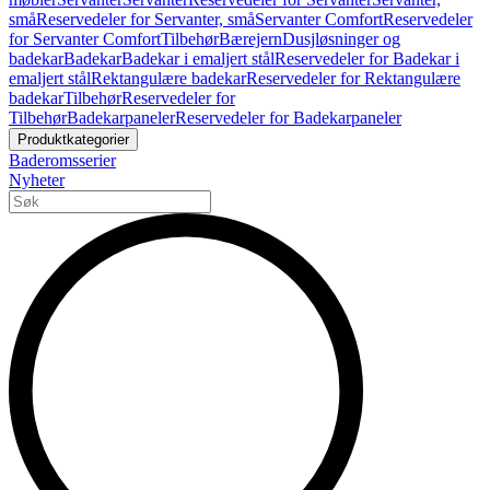
små
Reservedeler for Servanter, små
Servanter Comfort
Reservedeler
for Servanter Comfort
Tilbehør
Bærejern
Dusjløsninger og
badekar
Badekar
Badekar i emaljert stål
Reservedeler for Badekar i
emaljert stål
Rektangulære badekar
Reservedeler for Rektangulære
badekar
Tilbehør
Reservedeler for
Tilbehør
Badekarpaneler
Reservedeler for Badekarpaneler
Produktkategorier
Baderomsserier
Nyheter