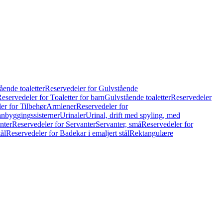
ående toaletter
Reservedeler for Gulvstående
eservedeler for Toaletter for barn
Gulvstående toaletter
Reservedeler
er for Tilbehør
Armlener
Reservedeler for
nnbyggingssisterner
Urinaler
Urinal, drift med spyling, med
nter
Reservedeler for Servanter
Servanter, små
Reservedeler for
ål
Reservedeler for Badekar i emaljert stål
Rektangulære