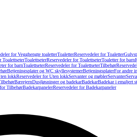
deler for Vegghengte toaletter
Toaletter
Reservedeler for Toaletter
Gulvst
 Toalettseter
Toalettseter
Reservedeler for Toalettseter
Toaletter for barn
R
eter for barn
Toalettseter
Reservedeler for Toalettseter
Tilbehør
Reservedel
ehør
Betjeningsplater og WC skyllesystemer
Betjeningsplater
For andre i
ten lokk
Reservedeler for Uten lokk
Servanter og møbler
Servanter
Serva
Tilbehør
Bærejern
Dusjløsninger og badekar
Badekar
Badekar i emaljert st
for Tilbehør
Badekarpaneler
Reservedeler for Badekarpaneler