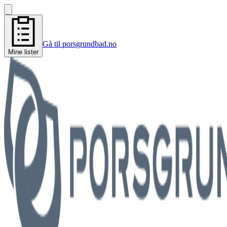
Gå til porsgrundbad.no
Mine lister