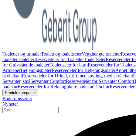
Toaletter og urinaler
Toalett og toalettseter
Vegghengte toaletter
Reserve
toaletter
Toaletter
Reservedeler for Toaletter
Toalettseter
Reservedeler for
for Gulvstående toaletter
Toalettseter for barn
Reservedeler for Toaletts
Armlener
Betjeningsplater
Reservedeler for Betjeningsplater
Annet tilb
skyllekant
Reservedeler for Urinal, drift med spyling, med skyllekant
U
Servanter, små
Servanter Comfort
Reservedeler for Servanter Comfort
badekar
Reservedeler for Rektangulære badekar
Tilbehør
Reservedeler 
Produktkategorier
Baderomsserier
Nyheter