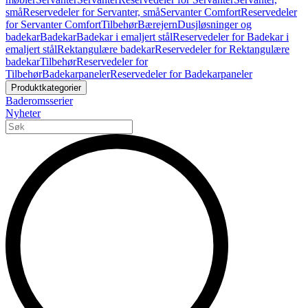
små
Reservedeler for Servanter, små
Servanter Comfort
Reservedeler
for Servanter Comfort
Tilbehør
Bærejern
Dusjløsninger og
badekar
Badekar
Badekar i emaljert stål
Reservedeler for Badekar i
emaljert stål
Rektangulære badekar
Reservedeler for Rektangulære
badekar
Tilbehør
Reservedeler for
Tilbehør
Badekarpaneler
Reservedeler for Badekarpaneler
Produktkategorier
Baderomsserier
Nyheter