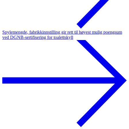
Spylemengde, fabrikkinnstilling gir rett til høyest mulig poengsum
ved DGNB-sertifisering for toalettskyll