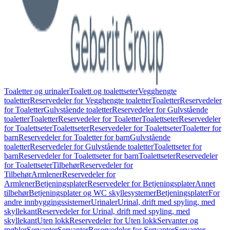
Toaletter og urinaler
Toalett og toalettseter
Vegghengte
toaletter
Reservedeler for Vegghengte toaletter
Toaletter
Reservedeler
for Toaletter
Gulvstående toaletter
Reservedeler for Gulvstående
toaletter
Toaletter
Reservedeler for Toaletter
Toalettseter
Reservedeler
for Toalettseter
Toalettseter
Reservedeler for Toalettseter
Toaletter for
barn
Reservedeler for Toaletter for barn
Gulvstående
toaletter
Reservedeler for Gulvstående toaletter
Toalettseter for
barn
Reservedeler for Toalettseter for barn
Toalettseter
Reservedeler
for Toalettseter
Tilbehør
Reservedeler for
Tilbehør
Armlener
Reservedeler for
Armlener
Betjeningsplater
Reservedeler for Betjeningsplater
Annet
tilbehør
Betjeningsplater og WC skyllesystemer
Betjeningsplater
For
andre innbyggingssisterner
Urinaler
Urinal, drift med spyling, med
skyllekant
Reservedeler for Urinal, drift med spyling, med
skyllekant
Uten lokk
Reservedeler for Uten lokk
Servanter og
møbler
Servanter
Servanter
Reservedeler for Servanter
Servanter,