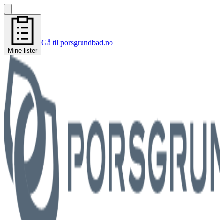
Gå til porsgrundbad.no
Mine lister