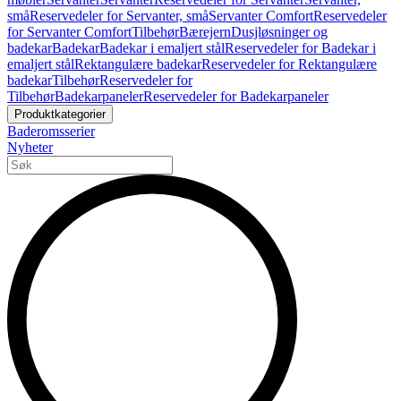
små
Reservedeler for Servanter, små
Servanter Comfort
Reservedeler
for Servanter Comfort
Tilbehør
Bærejern
Dusjløsninger og
badekar
Badekar
Badekar i emaljert stål
Reservedeler for Badekar i
emaljert stål
Rektangulære badekar
Reservedeler for Rektangulære
badekar
Tilbehør
Reservedeler for
Tilbehør
Badekarpaneler
Reservedeler for Badekarpaneler
Produktkategorier
Baderomsserier
Nyheter