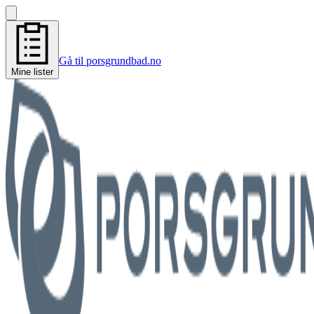
Gå til porsgrundbad.no
Mine lister