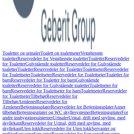
Toaletter og urinaler
Toalett og toalettseter
Vegghengte
toaletter
Reservedeler for Vegghengte toaletter
Toaletter
Reservedeler
for Toaletter
Gulvstående toaletter
Reservedeler for Gulvstående
toaletter
Toaletter
Reservedeler for Toaletter
Toalettseter
Reservedeler
for Toalettseter
Toalettseter
Reservedeler for Toalettseter
Toaletter for
barn
Reservedeler for Toaletter for barn
Gulvstående
toaletter
Reservedeler for Gulvstående toaletter
Toalettseter for
barn
Reservedeler for Toalettseter for barn
Toalettseter
Reservedeler
for Toalettseter
Tilbehør
Reservedeler for
Tilbehør
Armlener
Reservedeler for
Armlener
Betjeningsplater
Reservedeler for Betjeningsplater
Annet
tilbehør
Betjeningsplater og WC skyllesystemer
Betjeningsplater
For
andre innbyggingssisterner
Urinaler
Urinal, drift med spyling, med
skyllekant
Reservedeler for Urinal, drift med spyling, med
skyllekant
Uten lokk
Reservedeler for Uten lokk
Servanter og
møbler
Servanter
Servanter
Reservedeler for Servanter
Servanter,