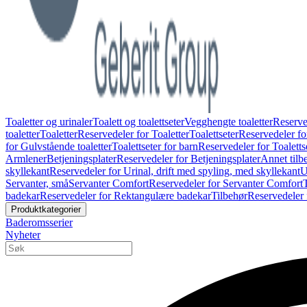
Toaletter og urinaler
Toalett og toalettseter
Vegghengte toaletter
Reserve
toaletter
Toaletter
Reservedeler for Toaletter
Toalettseter
Reservedeler for
for Gulvstående toaletter
Toalettseter for barn
Reservedeler for Toaletts
Armlener
Betjeningsplater
Reservedeler for Betjeningsplater
Annet tilb
skyllekant
Reservedeler for Urinal, drift med spyling, med skyllekant
U
Servanter, små
Servanter Comfort
Reservedeler for Servanter Comfort
badekar
Reservedeler for Rektangulære badekar
Tilbehør
Reservedeler 
Produktkategorier
Baderomsserier
Nyheter