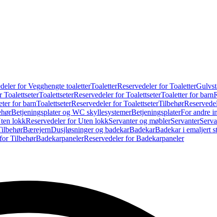
deler for Vegghengte toaletter
Toaletter
Reservedeler for Toaletter
Gulvst
 Toalettseter
Toalettseter
Reservedeler for Toalettseter
Toaletter for barn
R
eter for barn
Toalettseter
Reservedeler for Toalettseter
Tilbehør
Reservedel
ehør
Betjeningsplater og WC skyllesystemer
Betjeningsplater
For andre i
ten lokk
Reservedeler for Uten lokk
Servanter og møbler
Servanter
Serva
Tilbehør
Bærejern
Dusjløsninger og badekar
Badekar
Badekar i emaljert st
for Tilbehør
Badekarpaneler
Reservedeler for Badekarpaneler