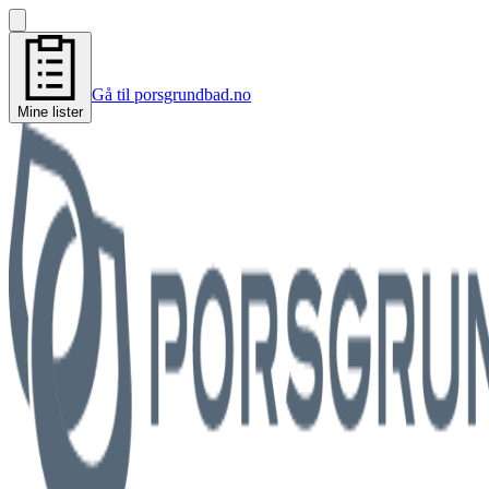
Gå til porsgrundbad.no
Mine lister