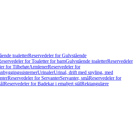
ående toaletter
Reservedeler for Gulvstående
eservedeler for Toaletter for barn
Gulvstående toaletter
Reservedeler
er for Tilbehør
Armlener
Reservedeler for
nnbyggingssisterner
Urinaler
Urinal, drift med spyling, med
nter
Reservedeler for Servanter
Servanter, små
Reservedeler for
ål
Reservedeler for Badekar i emaljert stål
Rektangulære