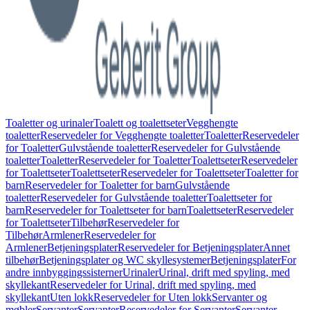
Toaletter og urinaler
Toalett og toalettseter
Vegghengte
toaletter
Reservedeler for Vegghengte toaletter
Toaletter
Reservedeler
for Toaletter
Gulvstående toaletter
Reservedeler for Gulvstående
toaletter
Toaletter
Reservedeler for Toaletter
Toalettseter
Reservedeler
for Toalettseter
Toalettseter
Reservedeler for Toalettseter
Toaletter for
barn
Reservedeler for Toaletter for barn
Gulvstående
toaletter
Reservedeler for Gulvstående toaletter
Toalettseter for
barn
Reservedeler for Toalettseter for barn
Toalettseter
Reservedeler
for Toalettseter
Tilbehør
Reservedeler for
Tilbehør
Armlener
Reservedeler for
Armlener
Betjeningsplater
Reservedeler for Betjeningsplater
Annet
tilbehør
Betjeningsplater og WC skyllesystemer
Betjeningsplater
For
andre innbyggingssisterner
Urinaler
Urinal, drift med spyling, med
skyllekant
Reservedeler for Urinal, drift med spyling, med
skyllekant
Uten lokk
Reservedeler for Uten lokk
Servanter og
møbler
Servanter
Servanter
Reservedeler for Servanter
Servanter,