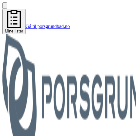
Gå til porsgrundbad.no
Mine lister