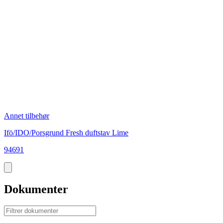
Annet tilbehør
A
Ifö/IDO/Porsgrund Fresh duftstav Lime
I
94691
9
Dokumenter