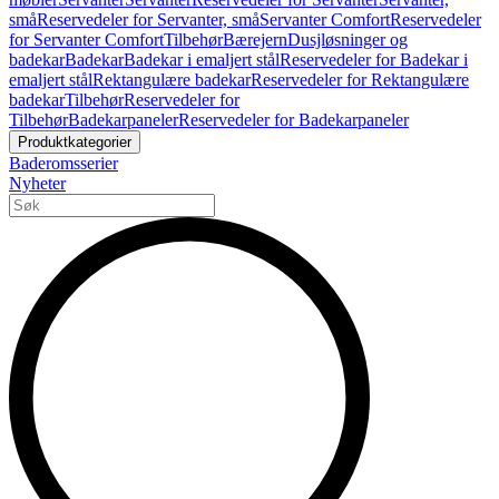
små
Reservedeler for Servanter, små
Servanter Comfort
Reservedeler
for Servanter Comfort
Tilbehør
Bærejern
Dusjløsninger og
badekar
Badekar
Badekar i emaljert stål
Reservedeler for Badekar i
emaljert stål
Rektangulære badekar
Reservedeler for Rektangulære
badekar
Tilbehør
Reservedeler for
Tilbehør
Badekarpaneler
Reservedeler for Badekarpaneler
Produktkategorier
Baderomsserier
Nyheter